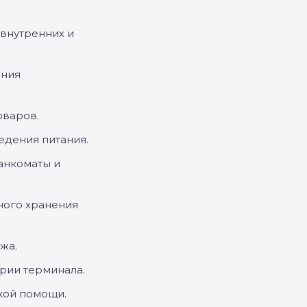
внутренних и
ания
варов.
дения питания.
анкоматы и
ого хранения
жа.
ории терминала.
кой помощи.