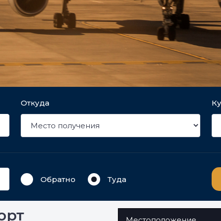
Откуда
К
Обратно
Туда
орт
Местоположение