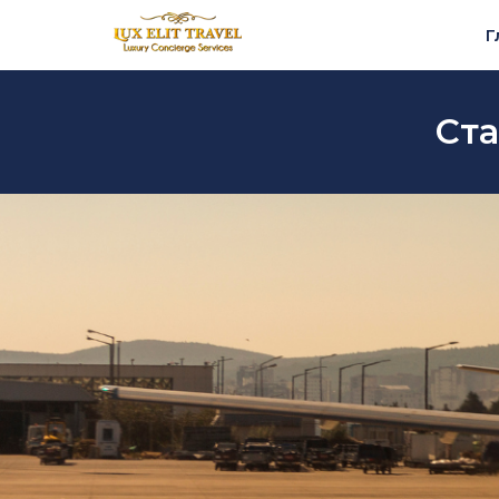
Г
Ста