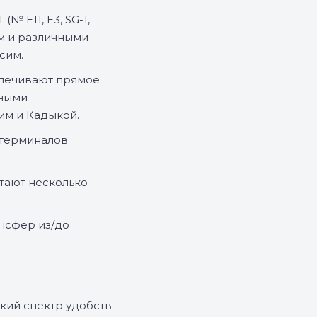
№ E11, E3, SG-1,
ом и различными
сим.
печивают прямое
вными
им и Кадыкой.
 терминалов
тают несколько
нсфер из/до
кий спектр удобств