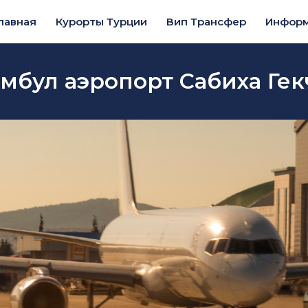
лавная
Курорты Турции
Вип Трансфер
Инфор
мбул аэропорт Сабиха Ге