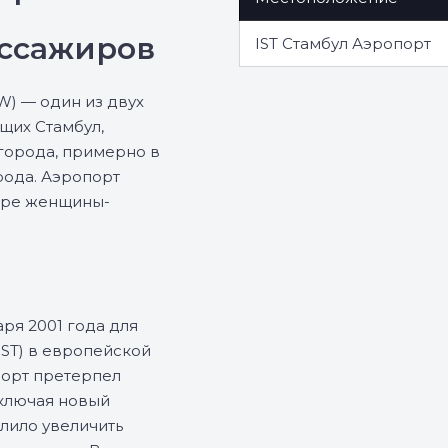
ассажиров
IST Стамбул Аэропорт
W) — один из двух
щих Стамбул,
 города, примерно в
рода. Аэропорт
мире женщины-
ря 2001 года для
IST) в европейской
порт претерпел
включая новый
олило увеличить