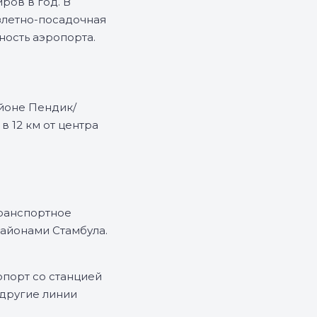
ров в год. В
злетно-посадочная
ность аэропорта.
йоне Пендик/
в 12 км от центра
транспортное
айонами Стамбула.
порт со станцией
 другие линии