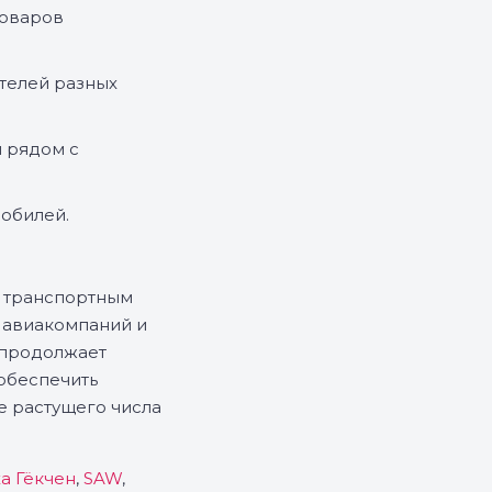
товаров
телей разных
й рядом с
обилей.
м транспортным
 авиакомпаний и
 продолжает
 обеспечить
 растущего числа
а Гёкчен
,
SAW
,