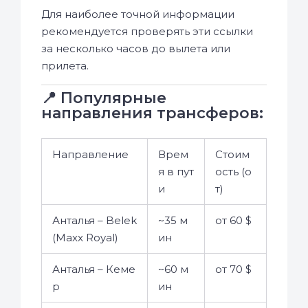
Для наиболее точной информации
рекомендуется проверять эти ссылки
за несколько часов до вылета или
прилета.
📍 Популярные
направления трансферов:
Направление
Врем
Стоим
я в пут
ость (о
и
т)
Анталья – Belek
~35 м
от 60 $
(Maxx Royal)
ин
Анталья – Кеме
~60 м
от 70 $
р
ин