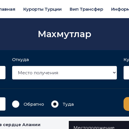
лавная
Курорты Турции
Вип Трансфер
Инфор
Махмутлар
Откуда
К
Обратно
Туда
в сердце Алании
Местоположение