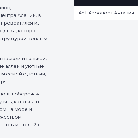
айон,
AYT Аэропорт Анталия
центра Алании, в
 превратился из
отдыха, которое
структурой, тёплым
 песком и галькой,
е аллеи и уютные
ля семей с детьми,
ря.
вдоль побережья
ять, кататься на
ом на море и
ожеством
нтов и отелей с