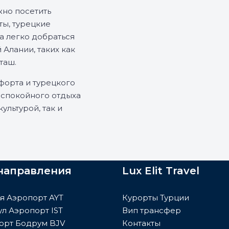
жно посетить
ты, турецкие
а легко добраться
Алании, таких как
таш.
форта и турецкого
 спокойного отдыха
ультурой, так и
направления
Lux Elit Travel
я Аэропорт AYT
Курорты Турции
л Аэропорт IST
Вип трансфер
орт Бодрум BJV
Контакты