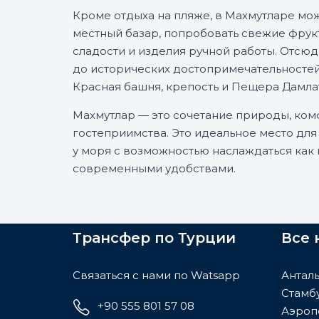
Кроме отдыха на пляже, в Махмутларе мо
местный базар, попробовать свежие фрук
сладости и изделия ручной работы. Отсюд
до исторических достопримечательностей 
Красная башня, крепость и Пещера Дамла
Махмутлар — это сочетание природы, ком
гостеприимства. Это идеальное место для
у моря с возможностью наслаждаться как к
современными удобствами.
Трансфер по Турции
Все 
Связаться с нами по Watsapp
Анталь
Стамбу
+90 555 801 57 08
Аэроп