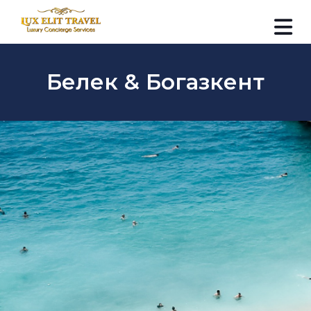
Белек & Богазкент