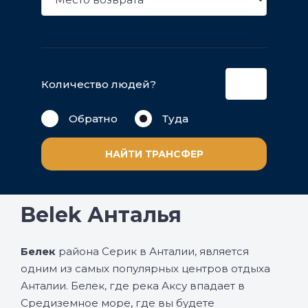
Количество людей?
Обратно
Туда
НАЙТИ ТРАНСФЕР
Belek Анталья
Белек
района Серик в Анталии, является
одним из самых популярных центров отдыха
Анталии. Белек, где река Аксу впадает в
Средиземное море, где вы будете